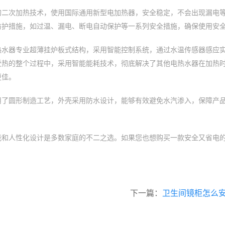
的二次加热技术，使用国际通用新型电加热器，安全稳定，不会出现漏电
防护措施，如过温、漏电、断电自动保护等一系列安全措施，确保使用安
热水器专业超薄挂炉板式结构，采用智能控制系统，通过水温传感器感应
受热的整个过程中，采用智能能耗技术，彻底解决了其他电热水器在加热
更佳。
用了圆形制造工艺，外壳采用防水设计，能够有效避免水汽渗入，保障产
能和人性化设计是多数家庭的不二之选。如果您也想购买一款安全又省电
下一篇：
卫生间镜柜怎么